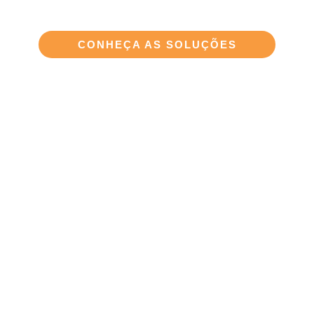
CONHEÇA AS SOLUÇÕES
ERP PARA PEQUENAS
EMPRESAS
Gestão inteligente desde o início,
acompanhando cada etapa do seu
crescimento!