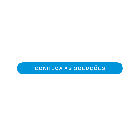
VAREJO
ERP para Varejo: mais vendas, mais
controle. Veja como!
CONHEÇA AS SOLUÇÕES