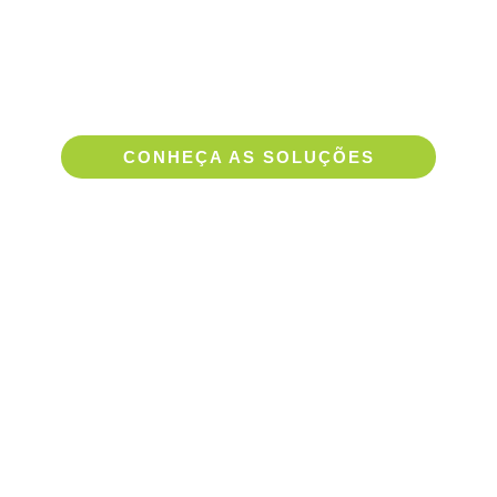
DISTRIBUIDORAS
ERP para Distribuidoras: agilidade e
eficiência na sua operação!
CONHEÇA AS SOLUÇÕES
INDÚSTRIA
ERP para Indústrias: produção otimizada e
gestão integrada!