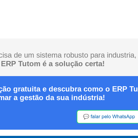
isa de um sistema robusto para industria,
ERP Tutom é a solução certa!
ão gratuita e descubra como o ERP T
mar a gestão da sua indústria!