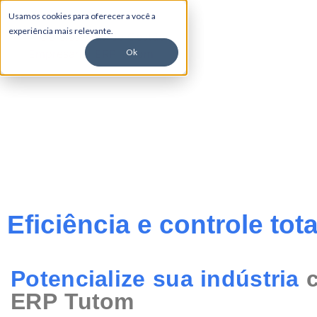
Usamos cookies para oferecer a você a
experiência mais relevante.
Ok
ERP para Indús
Eficiência e controle to
Potencialize sua indústria
ERP Tutom