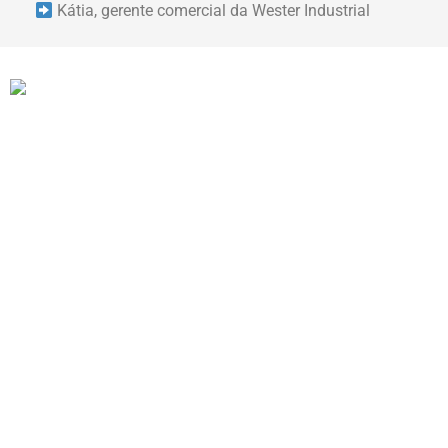
Kátia, gerente comercial da Wester Industrial
Quem
98% de a