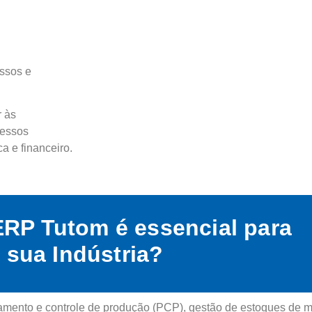
essos e
r às
cessos
ca e financeiro.
ERP Tutom é essencial para
sua Indústria?
mento e controle de produção (PCP), gestão de estoques de ma