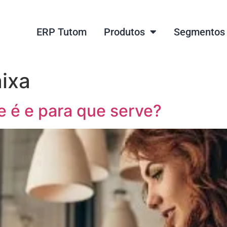
ERP Tutom
Produtos
Segmentos
aixa
e é e para que serve?