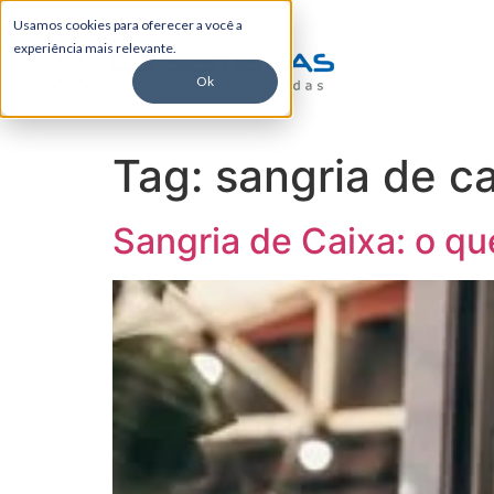
Usamos cookies para oferecer a você a
experiência mais relevante.
Ok
Tag:
sangria de c
Sangria de Caixa: o qu