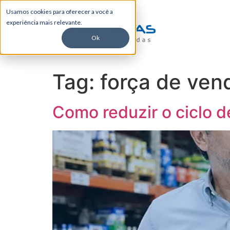
Usamos cookies para oferecer a você a
experiência mais relevante.
Ok
Tag:
força de ven
Como reduzir o ciclo d