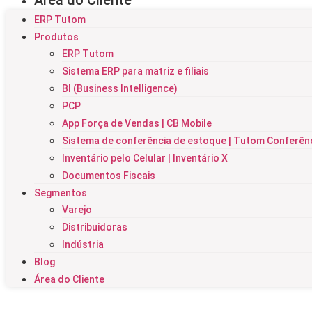
Área do Cliente
ERP Tutom
Produtos
ERP Tutom
Sistema ERP para matriz e filiais
BI (Business Intelligence)
PCP
App Força de Vendas | CB Mobile
Sistema de conferência de estoque | Tutom Conferên
Inventário pelo Celular | Inventário X
Documentos Fiscais
Segmentos
Varejo
Distribuidoras
Indústria
Blog
Área do Cliente