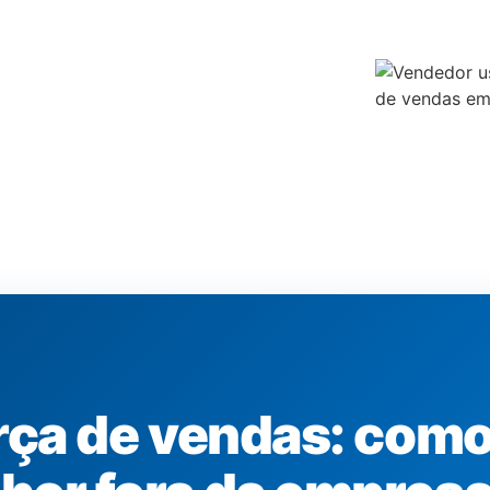
 força de
 melhor
orça de vendas: com