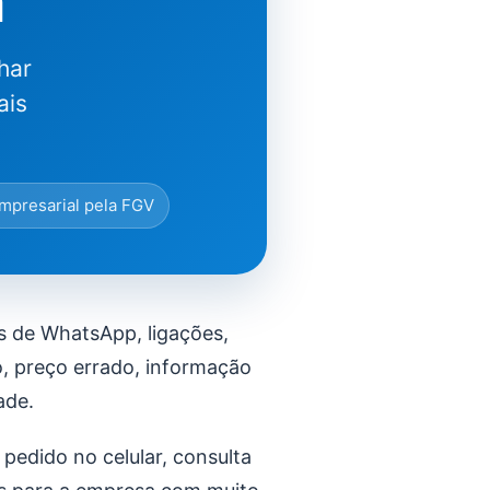
a
har
ais
mpresarial pela FGV
 de WhatsApp, ligações,
, preço errado, informação
ade.
 pedido no celular, consulta