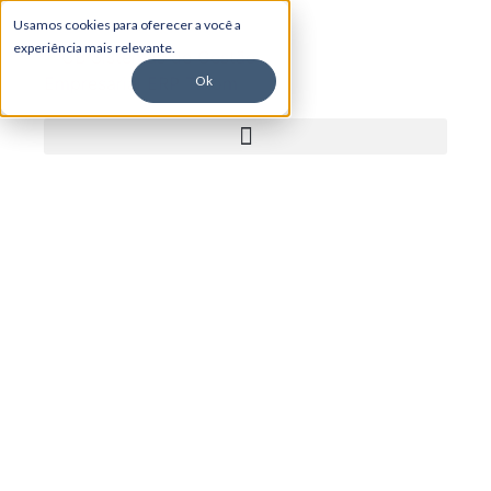
Usamos cookies para oferecer a você a
experiência mais relevante.
Ok
Devolução de mercadorias no
ERP: como evitar retrabalho
fiscal e erro no estoque
Artigo sobre como a devolução de mercadorias no
ERP ajuda empresas a evitar retrabalho fiscal,
reduzir erros de estoque e padronizar processos. O
conteúdo apresenta as rotinas de Devolução
Própria e Devolução a Terceiros do ERP Tutom,