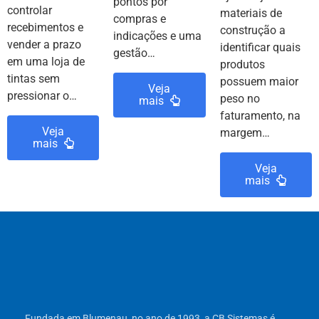
pontos por
controlar
materiais de
compras e
recebimentos e
construção a
indicações e uma
vender a prazo
identificar quais
gestão…
em uma loja de
produtos
tintas sem
possuem maior
Veja
pressionar o…
peso no
mais
faturamento, na
Veja
margem…
mais
Veja
mais
Fundada em Blumenau, no ano de 1993, a CB Sistemas é