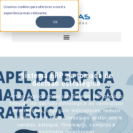
Usamos cookies para oferecer a você a
experiência mais relevante.
Ok
Sistema ERP na tomada de
decisão estratégica
Artigo explica como um Sistema ERP apoia a
tomada de decisão estratégica ao centralizar
informações, organizar indicadores, reduzir
achismos e dar mais clareza ao gestor sobre
vendas, estoque, financeiro, compras e
resultados da empresa.