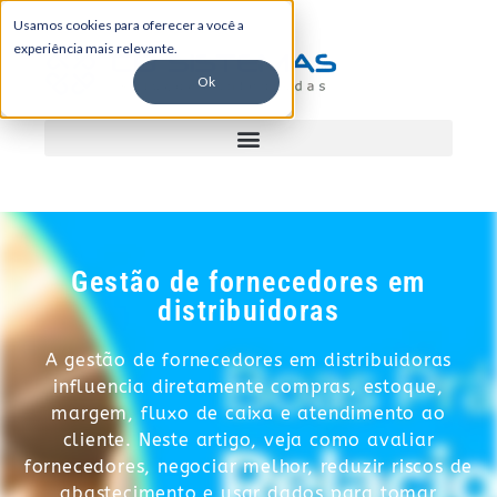
Usamos cookies para oferecer a você a
experiência mais relevante.
Ok
Gestão de fornecedores em
distribuidoras
A gestão de fornecedores em distribuidoras
influencia diretamente compras, estoque,
margem, fluxo de caixa e atendimento ao
cliente. Neste artigo, veja como avaliar
fornecedores, negociar melhor, reduzir riscos de
abastecimento e usar dados para tomar