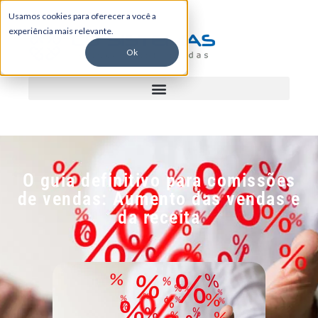
Usamos cookies para oferecer a você a
experiência mais relevante.
Ok
O guia definitivo para comissões
de vendas: Aumento das vendas e
da receita