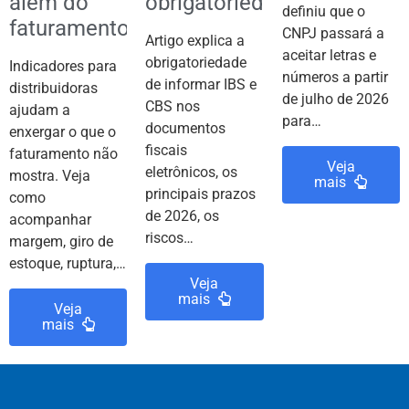
além do
obrigatoriedade
definiu que o
faturamento
CNPJ passará a
Artigo explica a
aceitar letras e
obrigatoriedade
Indicadores para
números a partir
de informar IBS e
distribuidoras
de julho de 2026
CBS nos
ajudam a
para…
documentos
enxergar o que o
fiscais
faturamento não
Veja
eletrônicos, os
mostra. Veja
mais
principais prazos
como
de 2026, os
acompanhar
riscos…
margem, giro de
estoque, ruptura,…
Veja
mais
Veja
mais