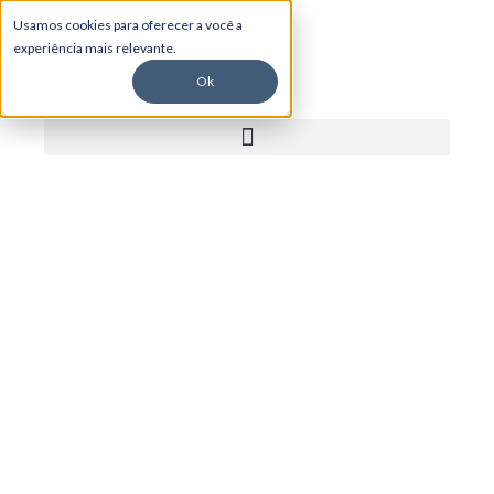
Usamos cookies para oferecer a você a
experiência mais relevante.
Ok
ERP para distribuidoras: o
que não pode faltar
Este artigo mostra o que um ERP para
distribuidoras precisa ter para apoiar uma operação
mais organizada, integrada e eficiente. O conteúdo
aborda controle de estoque, pedidos integrados,
força de vendas, emissão de NF-e, financeiro,
indicadores, representantes comerciais e suporte