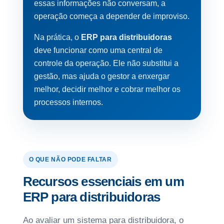
essas informações não conversam, a
operação começa a depender de improviso.
Na prática, o
ERP para distribuidoras
deve funcionar como uma central de
controle da operação. Ele não substitui a
gestão, mas ajuda o gestor a enxergar
melhor, decidir melhor e cobrar melhor os
processos internos.
O QUE NÃO PODE FALTAR
Recursos essenciais em um
ERP para distribuidoras
Ao avaliar um sistema para distribuidora, o