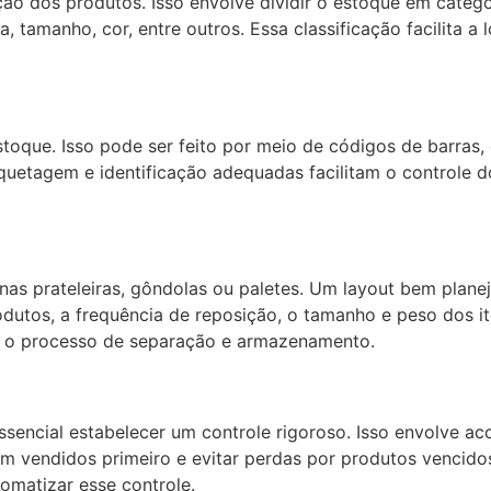
ção dos produtos. Isso envolve dividir o estoque em catego
 tamanho, cor, entre outros. Essa classificação facilita a
estoque. Isso pode ser feito por meio de códigos de barras
tiquetagem e identificação adequadas facilitam o controle 
 nas prateleiras, gôndolas ou paletes. Um layout bem plan
utos, a frequência de reposição, o tamanho e peso dos ite
iza o processo de separação e armazenamento.
ssencial estabelecer um controle rigoroso. Isso envolve a
em vendidos primeiro e evitar perdas por produtos vencid
omatizar esse controle.