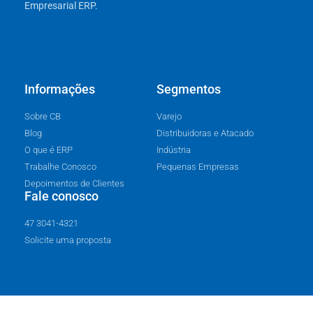
Empresarial ERP.
Somos uma empresa de TI de Blumenau para o
mundo.
Informações
Segmentos
Sobre CB
Varejo
Blog
Distribuidoras e Atacado
O que é ERP
Indústria
Trabalhe Conosco
Pequenas Empresas
Depoimentos de Clientes
Fale conosco
47 3041-4321
Solicite uma proposta