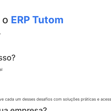
m o
ERP Tutom
.
sso?
al
e cada um desses desafios com soluções práticas e acessí
sua empresa?